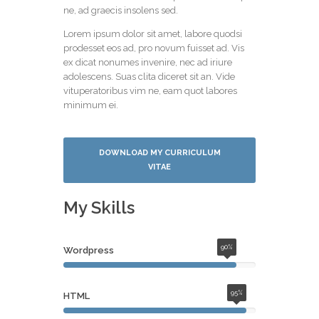
ne, ad graecis insolens sed.
Lorem ipsum dolor sit amet, labore quodsi
prodesset eos ad, pro novum fuisset ad. Vis
ex dicat nonumes invenire, nec ad iriure
adolescens. Suas clita diceret sit an. Vide
vituperatoribus vim ne, eam quot labores
minimum ei.
DOWNLOAD MY CURRICULUM
VITAE
My Skills
90%
Wordpress
95%
HTML