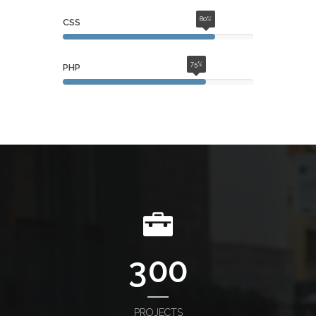
80%
CSS
75%
PHP
3
0
0
PROJECTS